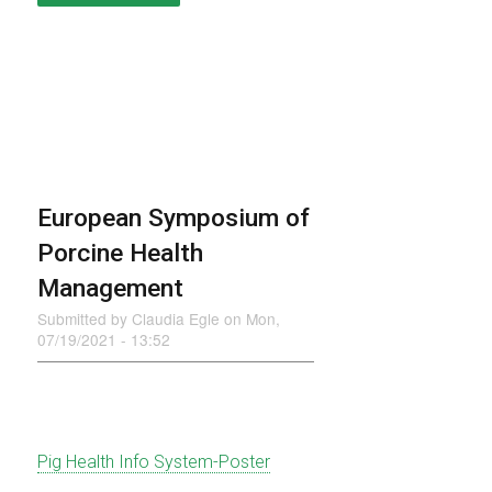
EINSATZ
DER
PHIS-
APP
IN
DER
SCHWEINEKLINIK
BERN
European Symposium of
Porcine Health
Management
Submitted by
Claudia Egle
on
Mon,
07/19/2021 - 13:52
Pig Health Info System-Poster