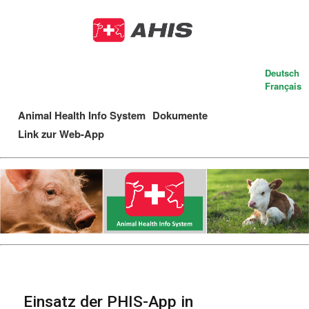
Skip
to
main
content
Deutsch
Français
Animal Health Info System
Dokumente
Main
Link zur Web-App
navigation
Einsatz der PHIS-App in