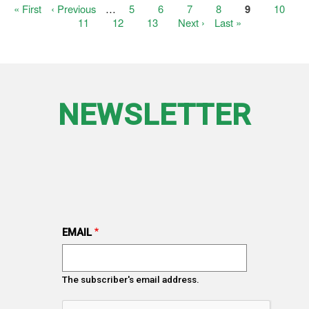
First
« First
Previous
‹ Previous
…
Page
5
Page
6
Page
7
Page
8
Current
9
Page
10
Pagination
page
page
page
Page
11
Page
12
Page
13
Next
Next ›
Last
Last »
page
page
NEWSLETTER
EMAIL
The subscriber's email address.