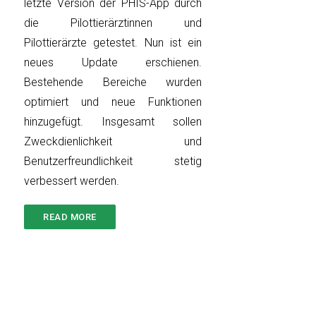
letzte Version der PHIS-App durch
die Pilottierärztinnen und
Pilottierärzte getestet. Nun ist ein
neues Update erschienen.
Bestehende Bereiche wurden
optimiert und neue Funktionen
hinzugefügt. Insgesamt sollen
Zweckdienlichkeit und
Benutzerfreundlichkeit stetig
verbessert werden.
READ MORE
ABOUT
NEUES
UPDATE
FÜR
DIE
PHIS-
APP