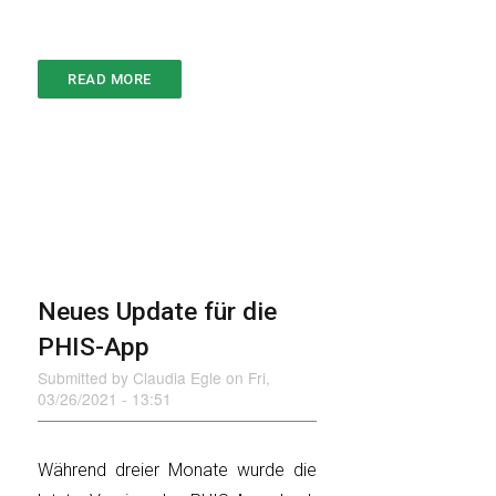
READ MORE
ABOUT
EUROPEAN
SYMPOSIUM
OF
PORCINE
HEALTH
MANAGEMENT
Neues Update für die
PHIS-App
Submitted by
Claudia Egle
on
Fri,
03/26/2021 - 13:51
Während dreier Monate wurde die