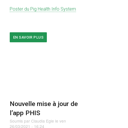
Poster du
Pig Health Info System
EN SAVOIR PLUS
SUR
EUROPEAN
SYMPOSIUM
OF
PORCINE
HEALTH
MANAGEMENT
Nouvelle mise à jour de
l’app PHIS
Soumis par
Claudia Egle
le
ven
26/03/2021 - 16:24