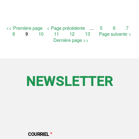
L’APP
PHIS
Première
<< Première page
Page
< Page précédente
…
Page
5
Page
6
Page
7
Pagination
page
Page
8
Page
9
Page
10
précédente
Page
11
Page
12
Page
13
Page
Page suivante >
courante
suivante
Dernière
Dernière page >>
page
NEWSLETTER
COURRIEL