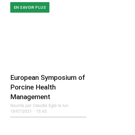
EN SAVOIR PLUS
SUR
UTILISATION
DE
L’APP
PHIS
À
LA
CLINIQUE
DE
MÉDECINE
PORCINE
DE
BERNE
European Symposium of
Porcine Health
Management
Soumis par
Claudia Egle
le
lun
19/07/2021 - 15:43