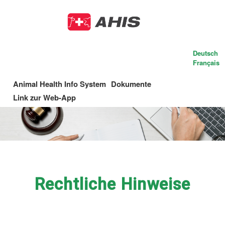
Skip
to
main
content
Deutsch
Français
Animal Health Info System
Dokumente
Main
Link zur Web-App
navigation
Rechtliche Hinweise