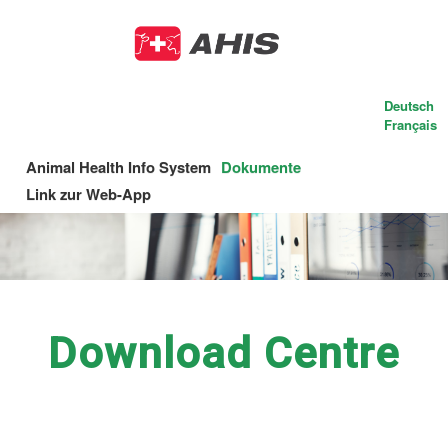
Skip
to
main
content
Deutsch
Français
Animal Health Info System
Dokumente
Main
Link zur Web-App
navigation
Download Centre