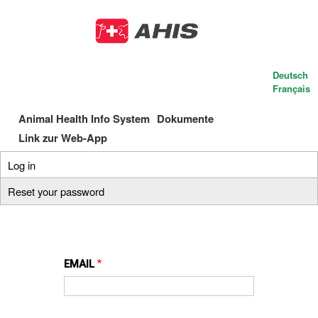
Skip
to
main
content
Deutsch
Français
Animal Health Info System
Dokumente
Main
Link zur Web-App
navigation
Log in
(active
Primary
tab)
Reset your password
tabs
EMAIL