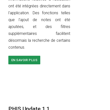
ont été intégrées directement dans
l'application. Des fonctions telles
que l'ajout de notes ont été
ajoutées, et des filtres
supplémentaires facilitent
désormais la recherche de certains
contenus.
EN SAVOIR PLUS
SUR
VIDÉO
PRÉSENTANT
LA
DERNIÈRE
VERSION
DE
L'APPLICATION
PHIS
PHIS Update 1.1