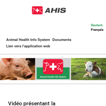
Aller
au
contenu
principal
Deutsch
Français
Animal Health Info System
Documents
Main
Lien vers l'application web
navigation
Vidéo présentant la