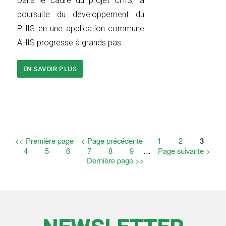
Dans le cadre du projet CHIS, la
poursuite du développement du
PHIS en une application commune
AHIS progresse à grands pas.
EN SAVOIR PLUS
SUR
PROJET
CHIS:
NOUVELLE
ÉTAPE
MAJEURE
DANS
LE
DÉVELOPPEMENT!
Première
<< Première page
Page
< Page précédente
Page
1
Page
2
Page
3
Pagination
page
précédente
couran
Page
4
Page
5
Page
6
Page
7
Page
8
Page
9
…
Page
Page suivante >
Dernière
Dernière page >>
suivante
page