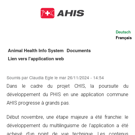
Aller
au
contenu
principal
Deutsch
Français
Animal Health Info System
Documents
Main
Lien vers l'application web
navigation
Soumis par
Claudia Egle
le
mar 26/11/2024 - 14:54
Dans le cadre du projet CHIS, la poursuite du
développement du PHIS en une application commune
AHIS progresse à grands pas.
Début novembre, une étape majeure a été franchie: le
développement du multilinguisme de l'application a été
achevé d’un point de vue technique. Les contenus