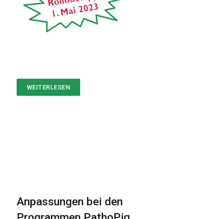
WEITERLESEN
ÜBER
ROLLOUT
DER
PHIS-
APP
AM
1.
MAI
2023
Anpassungen bei den
Programmen PathoPig