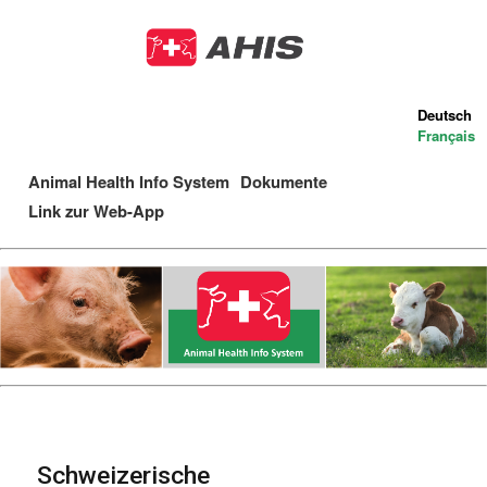
Direkt
zum
Inhalt
Deutsch
Français
Animal Health Info System
Dokumente
Main
Link zur Web-App
navigation
Schweizerische