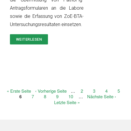
Antragsformularen an die Labore
sowie die Erfassung von ZoE-BTA-
Untersuchungsresultaten einsetzen.
WEITERLESEN
ÜBER
ANPASSUNGEN
BEI
DEN
PROGRAMMEN
PATHOPIG
UND
ZOE-
BTA
Erste
« Erste Seite
Vorherige
‹ Vorherige Seite
…
Page
2
Page
3
Page
4
Page
5
Seitennummerierung
Seite
Aktuelle
6
Page
7
Seite
Page
8
Page
9
Page
10
…
Nächste
Nächste Seite ›
Seite
Seite
Letzte
Letzte Seite »
Seite