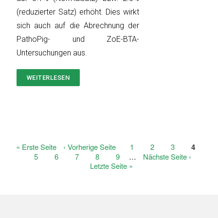
(reduzierter Satz) erhöht. Dies wirkt
sich auch auf die Abrechnung der
PathoPig- und ZoE-BTA-
Untersuchungen aus.
WEITERLESEN
ÜBER
PATHOPIG/ZOE-
BTA:
SELBSTBEHALT
NACH
MWST.-
ERHÖHUNG
Erste
« Erste Seite
Vorherige
‹ Vorherige Seite
Page
1
Page
2
Page
3
Aktuell
4
Seitennummerierung
Seite
Seite
Seite
Page
5
Page
6
Page
7
Page
8
Page
9
…
Nächste
Nächste Seite ›
Letzte
Letzte Seite »
Seite
Seite