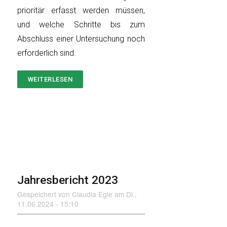
prioritär erfasst werden müssen,
und welche Schritte bis zum
Abschluss einer Untersuchung noch
erforderlich sind.
WEITERLESEN
ÜBER
GROSSES
UPDATE
NOCH
IM
JAHR
2024
ERWARTET!
Jahresbericht 2023
Gespeichert von
Claudia Egle
am
Di.,
11.06.2024 - 15:10