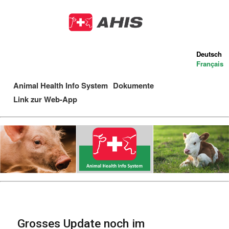
Direkt
zum
Inhalt
Deutsch
Français
Animal Health Info System
Dokumente
Main
Link zur Web-App
navigation
Grosses Update noch im