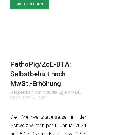
WEITERLESEN
ÜBER
JAHRESBERICHT
2023
PathoPig/ZoE-BTA:
Selbstbehalt nach
MwSt.-Erhöhung
Gespeichert von
Claudia Egle
am
Di.,
02.04.2024 - 13:20
Die Mehrwertsteuersätze in der
Schweiz wurden per 1. Januar 2024
auf 8.1% (Normalsatz) bzw. 2.6%