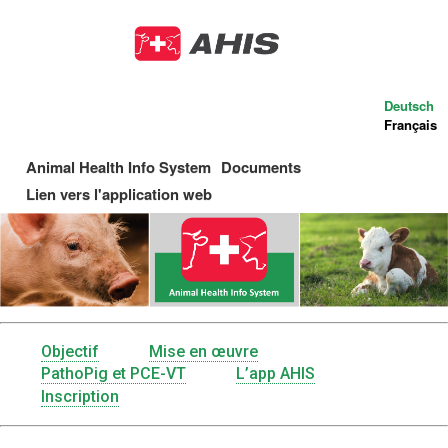
Aller
au
contenu
principal
Deutsch
Français
Animal Health Info System
Documents
Main
Lien vers l'application web
navigation
Objectif
Mise en œuvre
Menu
PathoPig et PCE-VT
L’app AHIS
Inscription
AHIS