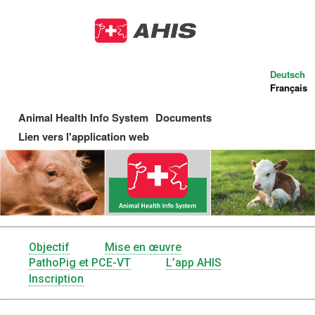
Aller
au
contenu
principal
Deutsch
Français
Animal Health Info System
Documents
Main
Lien vers l'application web
navigation
Objectif
Mise en œuvre
Menu
PathoPig et PCE-VT
L’app AHIS
Inscription
AHIS