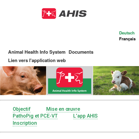
Aller
au
contenu
principal
Deutsch
Français
Animal Health Info System
Documents
Main
Lien vers l'application web
navigation
Objectif
Mise en œuvre
Menu
PathoPig et PCE-VT
L’app AHIS
Inscription
AHIS