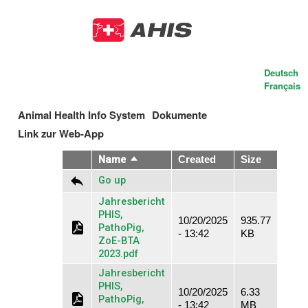
Skip
to
main
content
Deutsch
Français
Animal Health Info System
Dokumente
Main
Link zur Web-App
navigation
Name
Sort
Created
Size
descending
Go up
Jahresbericht
PHIS,
10/20/2025
935.77
PathoPig,
- 13:42
KB
ZoE-BTA
2023.pdf
Jahresbericht
PHIS,
10/20/2025
6.33
PathoPig,
- 13:42
MB