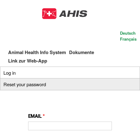
Skip
to
main
content
Deutsch
Français
Animal Health Info System
Dokumente
Main
Link zur Web-App
navigation
Log in
(active
Primary
tab)
Reset your password
tabs
EMAIL