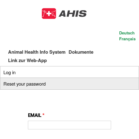
Skip
to
main
content
Deutsch
Français
Animal Health Info System
Dokumente
Main
Link zur Web-App
navigation
Log in
(active
Primary
tab)
Reset your password
tabs
EMAIL