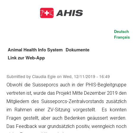
Skip
to
main
content
Deutsch
Français
Animal Health Info System
Dokumente
Main
Link zur Web-App
navigation
Submitted by
Claudia Egle
on
Wed, 12/11/2019 - 16:49
Obwohl die Suisseporcs auch in der PHIS-Begleitgruppe
vertreten ist, wurde das Projekt Mitte Dezember 2019 den
Mitgliedern des Suisseporcs-Zentralvorstands zusätzlich
im Rahmen einer ZV-Sitzung vorgestellt. Es konnten
Fragen gestellt, aber auch Bedenken geäussert werden.
Das Feedback war grundsätzlich positiv, wenngleich noch