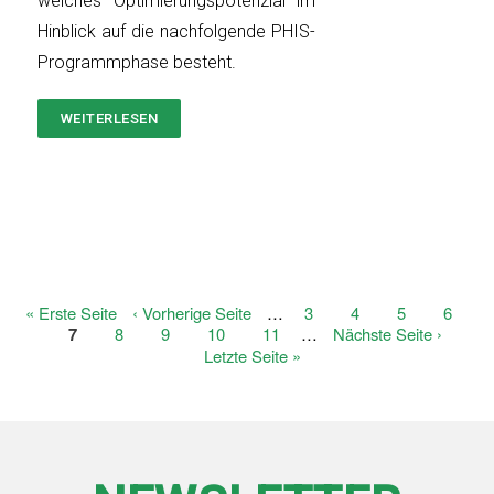
welches Optimierungspotenzial im
Hinblick auf die nachfolgende PHIS-
Programmphase besteht.
WEITERLESEN
ÜBER
EXTERNE
EVALUATION
Erste
« Erste Seite
Vorherige
‹ Vorherige Seite
…
Page
3
Page
4
Page
5
Page
6
Seitennummerierung
Seite
Aktuelle
7
Page
8
Seite
Page
9
Page
10
Page
11
…
Nächste
Nächste Seite ›
Seite
Seite
Letzte
Letzte Seite »
Seite