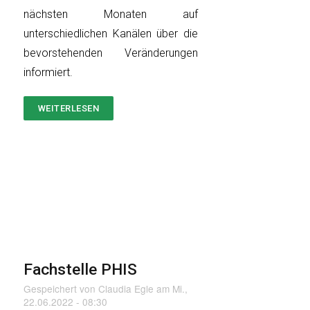
nächsten Monaten auf
unterschiedlichen Kanälen über die
bevorstehenden Veränderungen
informiert.
WEITERLESEN
ÜBER
AKTUELLER
STAND
UND
AUSBLICK
Fachstelle PHIS
Gespeichert von
Claudia Egle
am
Mi.,
22.06.2022 - 08:30