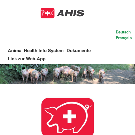
Skip
to
main
content
Deutsch
Français
Animal Health Info System
Dokumente
Main
Link zur Web-App
navigation