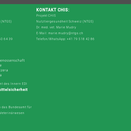
KONTAKT CHIS:
Projekt CHIS
 (NTGS)
Nutztiergesundheit Schweiz (NTGS)
Dr. med. vet. Marie Mudry
E-Mail: marie.mudry@ntgs.ch
50 64 39
Telefon/WhatsApp: +41 79 518 42 86
t des Innern EDI
ttelsicherheit
V
h das Bundesamt für
 Veterinärwesen