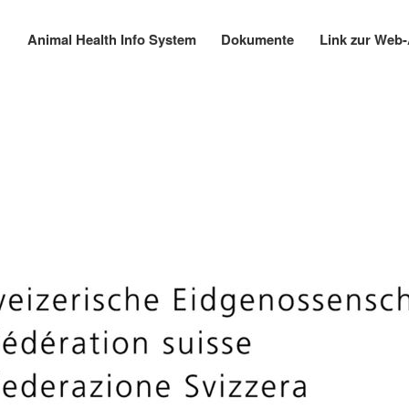
Skip
to
Animal Health Info System
Dokumente
Link zur Web
Main
main
navigation
content