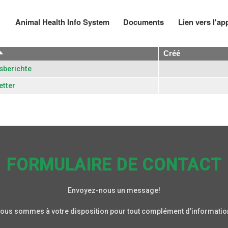
Aller
au
Animal Health Info System
Documents
Lien vers l'ap
Main
contenu
navigation
principal
Trier
Créé
par
sberichte
ordre
décroissant
etter
FORMULAIRE DE CONTACT
Envoyez-nous un message!
ous sommes à votre disposition pour tout complément d’informatio