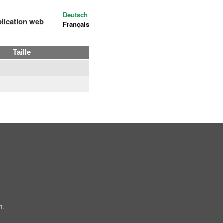
Deutsch
plication web
Français
Taille
n.