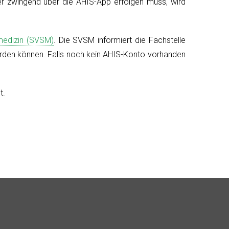
r zwingend über die AHIS-App erfolgen muss, wird
medizin (SVSM)
. Die SVSM informiert die Fachstelle
rden können. Falls noch kein AHIS-Konto vorhanden
t.