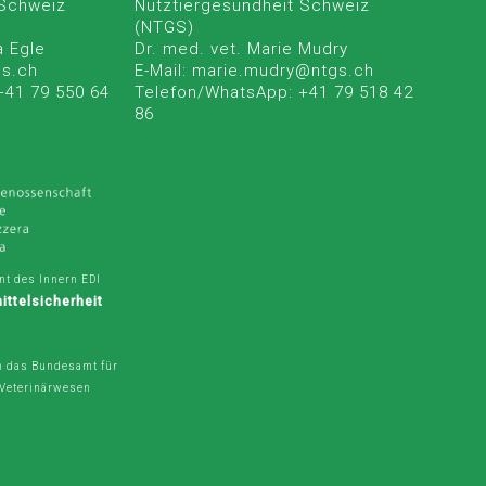
 Schweiz
Nutztiergesundheit Schweiz
(NTGS)
a Egle
Dr. med. vet. Marie Mudry
gs.ch
E-Mail: marie.mudry@ntgs.ch
+41 79 550 64
Telefon/WhatsApp: +41 79 518 42
86
t des Innern EDI
ttelsicherheit
V
h das Bundesamt für
 Veterinärwesen