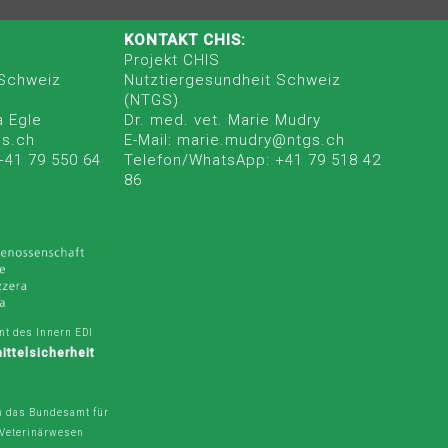
KONTAKT CHIS:
Projekt CHIS
 Schweiz
Nutztiergesundheit Schweiz
(NTGS)
a Egle
Dr. med. vet. Marie Mudry
gs.ch
E-Mail: marie.mudry@ntgs.ch
+41 79 550 64
Telefon/WhatsApp: +41 79 518 42
86
t des Innern EDI
ttelsicherheit
V
h das Bundesamt für
 Veterinärwesen