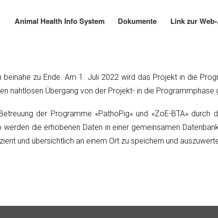
Direkt
zum
Animal Health Info System
Dokumente
Link zur Web
Main
Inhalt
navigation
n beinahe zu Ende. Am 1. Juli 2022 wird das Projekt in die Pr
en nahtlosen Übergang von der Projekt- in die Programmphase 
 Betreuung der Programme «PathoPig» und «ZoE-BTA» durch di
 werden die erhobenen Daten in einer gemeinsamen Datenbank g
ient und übersichtlich an einem Ort zu speichern und auszuwert