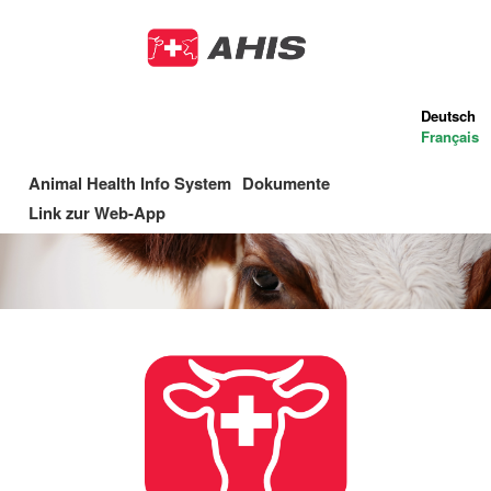
Direkt
zum
Inhalt
Deutsch
Français
Animal Health Info System
Dokumente
Main
Link zur Web-App
navigation