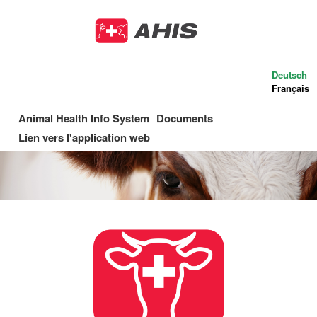
Aller
au
contenu
principal
Deutsch
Français
Animal Health Info System
Documents
Main
Lien vers l'application web
navigation