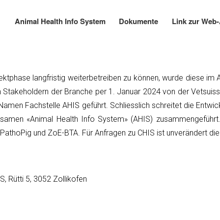
Direkt
zum
Animal Health Info System
Dokumente
Link zur Web
Main
Inhalt
navigation
ktphase langfristig weiterbetreiben zu können, wurde diese im 
 Stakeholdern der Branche per 1. Januar 2024 von der Vetsuisse
amen Fachstelle AHIS geführt. Schliesslich schreitet die Entwic
samen «Animal Health Info System» (AHIS) zusammengeführt. Die
hoPig und ZoE-BTA. Für Anfragen zu CHIS ist unverändert die V
, Rütti 5, 3052 Zollikofen