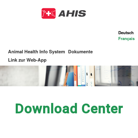
Direkt
zum
Inhalt
Deutsch
Français
Animal Health Info System
Dokumente
Main
Link zur Web-App
navigation
Download Center