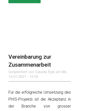
PRÄSENTATION
BEIM
LEUE-
HÖCK
DER
SUISSEPORCS
Vereinbarung zur
Zusammenarbeit
Gespeichert von
Claudia Egle
am
Mo.,
19.07.2021 - 16:05
Für die erfolgreiche Umsetzung des
PHIS-Projekts ist die Akzeptanz in
der Branche von grosser