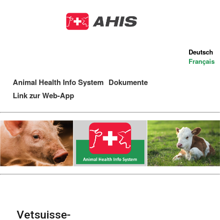
Direkt
zum
Inhalt
Deutsch
Français
Animal Health Info System
Dokumente
Main
Link zur Web-App
navigation
Vetsuisse-