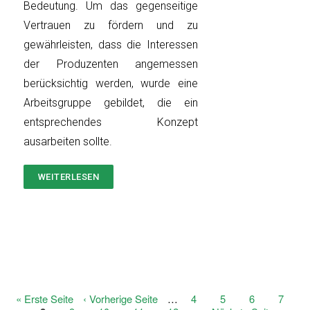
Bedeutung. Um das gegenseitige
Vertrauen zu fördern und zu
gewährleisten, dass die Interessen
der Produzenten angemessen
berücksichtig werden, wurde eine
Arbeitsgruppe gebildet, die ein
entsprechendes Konzept
ausarbeiten sollte.
WEITERLESEN
ÜBER
VEREINBARUNG
ZUR
ZUSAMMENARBEIT
Erste
« Erste Seite
Vorherige
‹ Vorherige Seite
…
Page
4
Page
5
Page
6
Page
7
Seitennummerierung