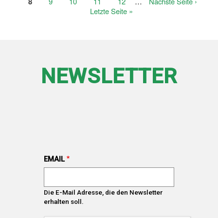
Seite
Aktuelle
8
Page
9
Seite
Page
10
Page
11
Page
12
…
Nächste
Nächste Seite ›
Seite
Seite
Letzte
Letzte Seite »
Seite
NEWSLETTER
EMAIL
Die E-Mail Adresse, die den Newsletter
erhalten soll.