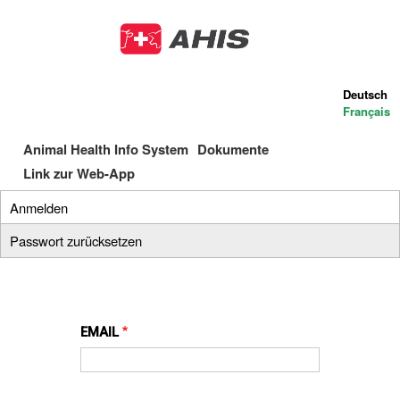
Direkt
zum
Inhalt
Deutsch
Français
Animal Health Info System
Dokumente
Main
Link zur Web-App
navigation
Anmelden
(aktiver
Primary
Reiter)
Passwort zurücksetzen
tabs
EMAIL